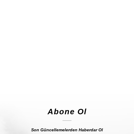
Blog Ötesi
no comments
6 yıl ago
in:
load more posts
Abone Ol
Son Güncellemelerden Haberdar Ol