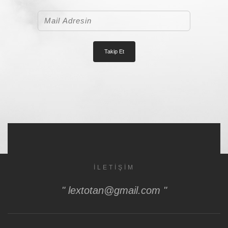
İLETIŞIM
" lextotan@gmail.com "