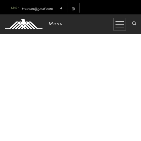
Mail :
lextotan@gmail.com
Menu
aslanturk123
Yazar
Posts
Comments