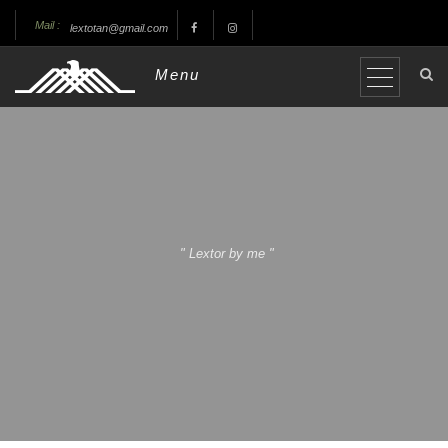
Mail :
lextotan@gmail.com
Menu
" Lextor by me "