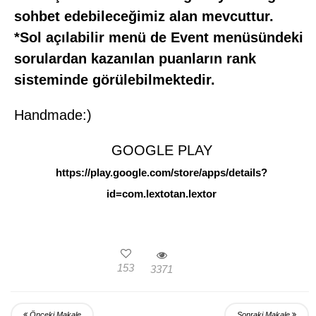
sohbet edebileceğimiz alan mevcuttur.
*Sol açılabilir menü de Event menüsündeki
sorulardan kazanılan puanların rank
sisteminde görülebilmektedir.
Handmade:)
GOOGLE PLAY
https://play.google.com/store/apps/details?
id=com.lextotan.lextor
153
3371
Önceki Makale
Sonraki Makale