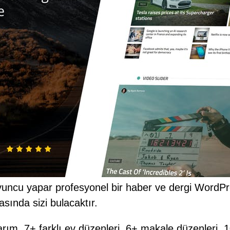
oyuncu yapar profesyonel bir haber ve dergi WordPr
rasında sizi bulacaktır.
arım, 7+ farklı ev düzenleri, 6+ makale düzenleri, 