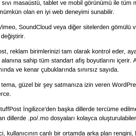
sıvı masaüstü, tablet ve mobil görünümü ile tüm m
e mümkün olan en iyi web deneyimi sunabilir.
Vimeo, SoundCloud veya diğer sitelerden gömülü vi
değiştirir.
, reklam birimlerinizi tam olarak kontrol eder, ayar
alanına sahip tüm standart afiş boyutlarını içerir.
mında ve kenar çubuklarında sınırsız sayıda.
a, güzel bir şey satmanıza izin veren WordPress i
rce.
tuffPost İngilizce’den başka dillerde tercüme edilme
olan dillerde .po/.mo dosyaları kolayca oluşturulabi
rici, kullanıcının canlı bir ortamda arka plan rengi