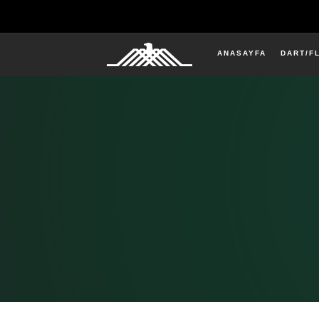
ANASAYFA
DART/F