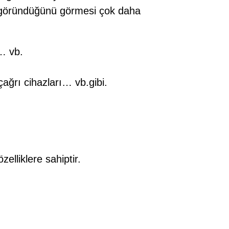
sıl göründüğünü görmesi çok daha
ı… vb.
ağrı cihazları… vb.gibi.
zelliklere sahiptir.