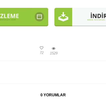
72
1529
0 YORUMLAR