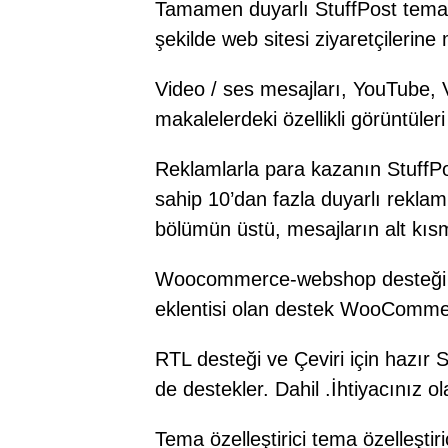
Tamamen duyarlı StuffPost tema 
şekilde web sitesi ziyaretçilerin
Video / ses mesajları, YouTube, 
makalelerdeki özellikli görüntüleri 
Reklamlarla para kazanın StuffPost
sahip 10’dan fazla duyarlı reklam 
bölümün üstü, mesajların alt kıs
Woocommerce-webshop desteği tem
eklentisi olan destek WooComme
RTL desteği ve Çeviri için hazır S
de destekler. Dahil .İhtiyacınız 
Tema özelleştirici tema özelleşti