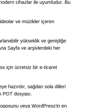
odern cihazlar ile uyumludur. Bu
deolar ve müzikler içeren
lanabilir yükseklik ve genişliğe
 Ana Sayfa ve arşivlerdeki her
çin ücretsiz bir e-ticaret
ye hazırdır, sağdan sola dilleri
len POT dosyası.
ni, logosunu veya WordPress’in en