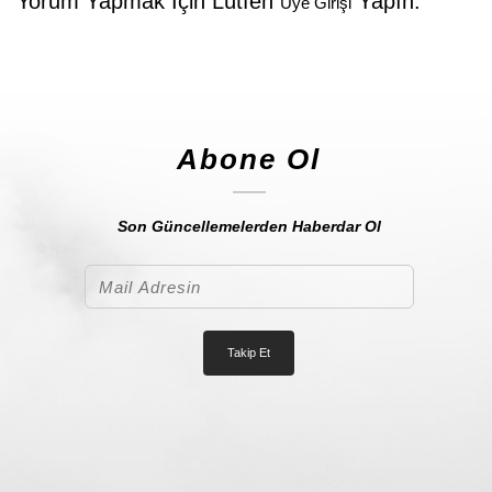
Yorum Yapmak İçin Lütfen
Yapın.
Üye Girişi
Abone Ol
Son Güncellemelerden Haberdar Ol