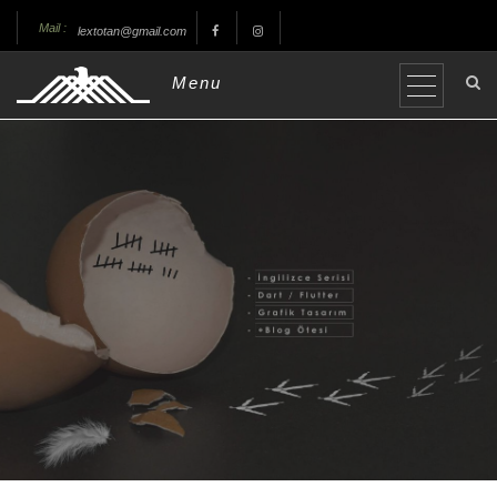
Mail :
lextotan@gmail.com
Menu