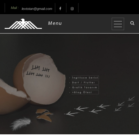
Mail :
lextotan@gmail.com
Menu