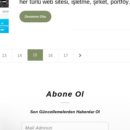
her türlü web sitesi, işletme, şirket, portfö
Devamını Oku
15
13
14
16
17
Abone Ol
Son Güncellemelerden Haberdar Ol