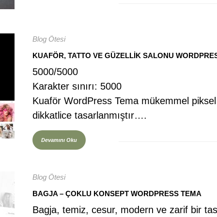
Blog Ötesi
KUAFÖR, TATTO VE GÜZELLIK SALONU WORDPRE
5000/5000
Karakter sınırı: 5000
Kuaför WordPress Tema mükemmel piksel v
dikkatlice tasarlanmıştır….
Devamını Oku
Blog Ötesi
BAGJA – ÇOKLU KONSEPT WORDPRESS TEMA
Bagja, temiz, cesur, modern ve zarif bir ta