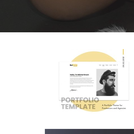
71
1675
79
1441