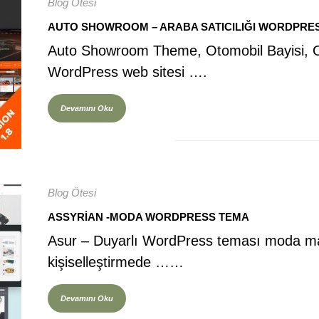
Blog Ötesi
AUTO SHOWROOM – ARABA SATICILIĞI WORDPRE
Auto Showroom Theme, Otomobil Bayisi, O
WordPress web sitesi ….
Devamını Oku
Blog Ötesi
ASSYRIAN -MODA WORDPRESS TEMA
Asur – Duyarlı WordPress teması moda ma
kişiselleştirmede ……
Devamını Oku