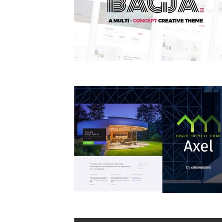
74
1504
97
1922