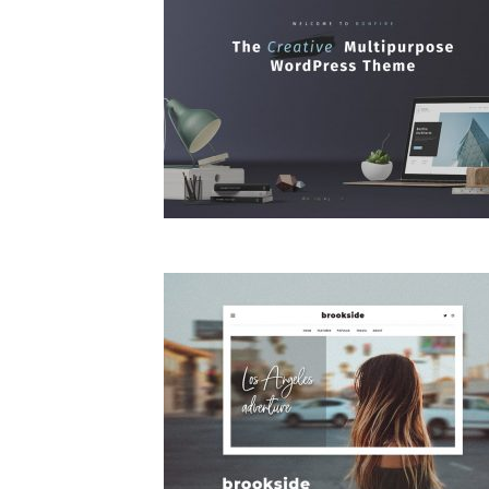
82
1595
91
2930