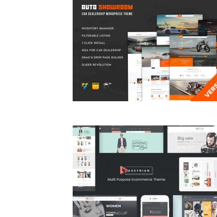
80
1397
78
1342