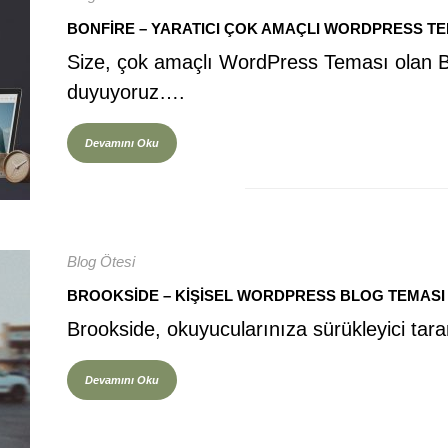
BONFIRE – YARATICI ÇOK AMAÇLI WORDPRESS T
Size, çok amaçlı WordPress Teması olan B
duyuyoruz….
Devamını Oku
Blog Ötesi
BROOKSIDE – KIŞISEL WORDPRESS BLOG TEMASI
Brookside, okuyucularınıza sürükleyici ta
Devamını Oku