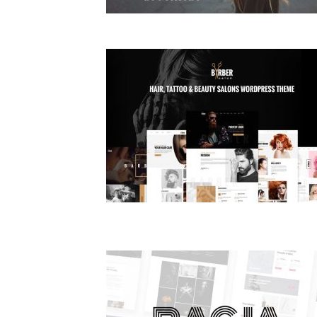
77
3060