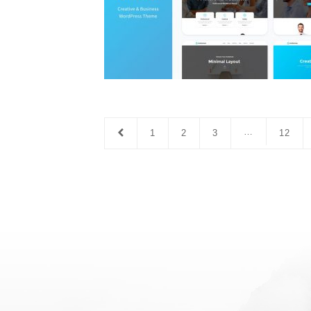
…
1
2
3
12