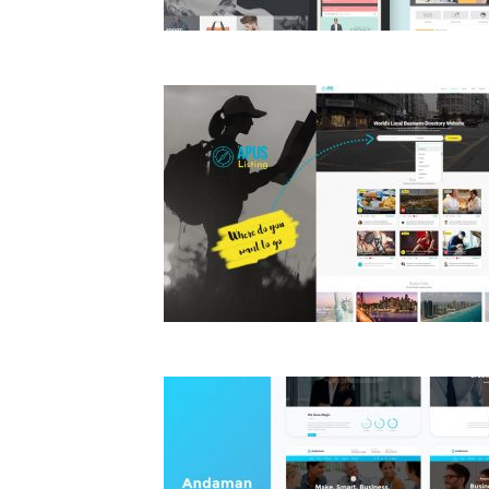
77
1413