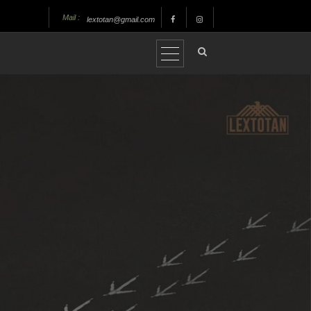
Mail :
lextotan@gmail.com