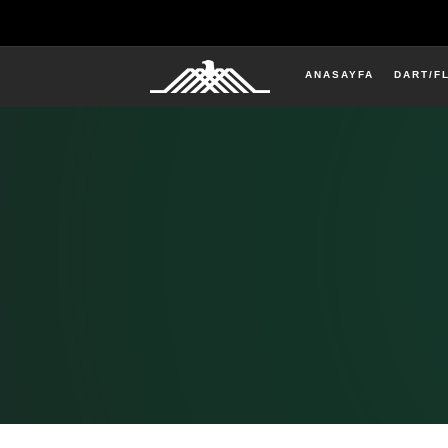
ANASAYFA
DART/F