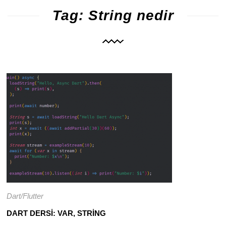
85
1727
Tag: String nedir
Dart/Flutter
DART DERSI: VAR, STRING