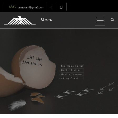
Mail :
lextotan@gmail.com
Menu